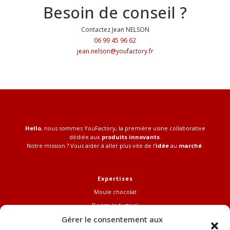
Besoin de conseil ?
Contactez Jean NELSON
06 99 45 96 62
jean.nelson@youfactory.fr
Hello
, nous sommes YouFactory, la première usine collaborative
dédiée aux
produits innovants
.
Notre mission ? Vous aider à aller plus vite de l’
idée
au
marché
.
Expertises
Moule chocolat
Design Industriel
Gérer le consentement aux
FabLab Pro