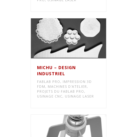
MICHU – DESIGN
INDUSTRIEL
FABLAB PRO
,
IMPRESSION 3D
FDM
,
MACHINES D'ATELIER
,
PROJETS DU FABLAB PRO
,
USINAGE CNC
,
USINAGE LASER