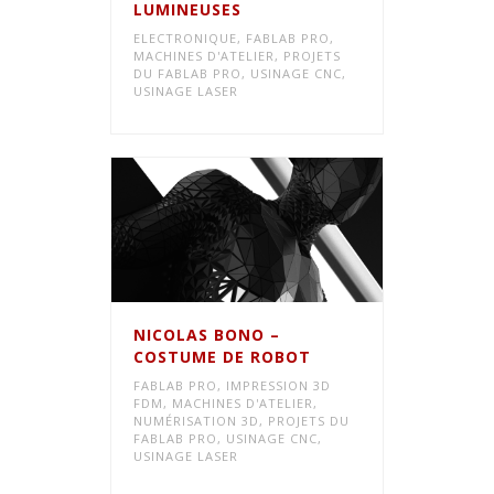
LUMINEUSES
ELECTRONIQUE
,
FABLAB PRO
,
MACHINES D'ATELIER
,
PROJETS
DU FABLAB PRO
,
USINAGE CNC
,
USINAGE LASER
NICOLAS BONO –
COSTUME DE ROBOT
FABLAB PRO
,
IMPRESSION 3D
FDM
,
MACHINES D'ATELIER
,
NUMÉRISATION 3D
,
PROJETS DU
FABLAB PRO
,
USINAGE CNC
,
USINAGE LASER