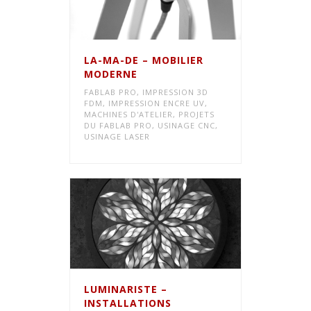
LA-MA-DE – MOBILIER
MODERNE
FABLAB PRO
,
IMPRESSION 3D
FDM
,
IMPRESSION ENCRE UV
,
MACHINES D'ATELIER
,
PROJETS
DU FABLAB PRO
,
USINAGE CNC
,
USINAGE LASER
LUMINARISTE –
INSTALLATIONS