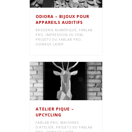
ODIORA – BIJOUX POUR
APPAREILS AUDITIFS
BRODERIE NUMÉRIQUE
,
FABLAB
PRO
,
IMPRESSION 3D FDM
,
PROJETS DU FABLAB PRO
,
USINAGE LASER
ATELIER PIQUE –
UPCYCLING
FABLAB PRO
,
MACHINES
D'ATELIER
,
PROJETS DU FABLAB
PRO
,
USINAGE LASER