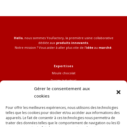
Hello
, nous sommes YouFactory, la première usine collaborative
dédiée aux
produits innovants
.
Notre mission ? Vous aider à aller plus vite de l’
idée
au
marché
.
Expertises
Moule chocolat
Design Industriel
Gérer le consentement aux
FabLab Pro
cookies
Références
Pour offrir les meilleures expériences, nous utilisons des technologies
telles que les cookies pour stocker et/ou accéder aux informations des
Mail
appareils. Le fait de consentir à ces technologies nous permettra de
jean.nelson@youfactory.fr
traiter des données telles que le comportement de navigation ou les ID