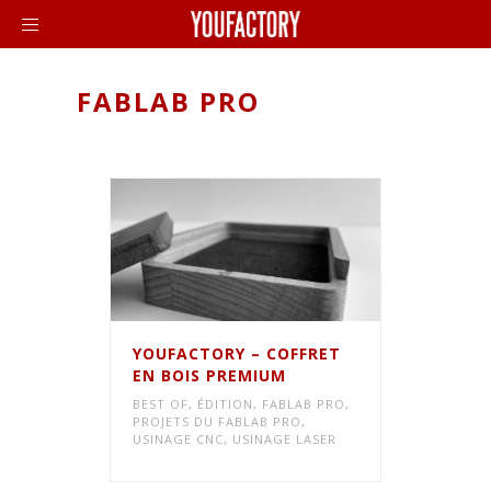
FABLAB PRO
YOUFACTORY – COFFRET
EN BOIS PREMIUM
BEST OF
,
ÉDITION
,
FABLAB PRO
,
PROJETS DU FABLAB PRO
,
USINAGE CNC
,
USINAGE LASER