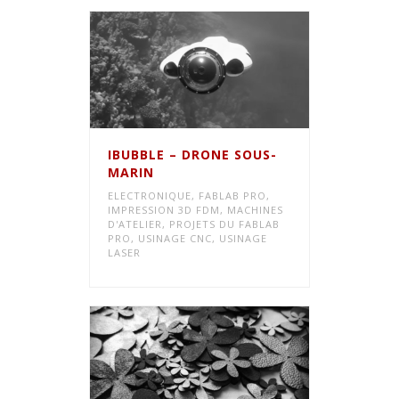
IBUBBLE – DRONE SOUS-
MARIN
ELECTRONIQUE
,
FABLAB PRO
,
IMPRESSION 3D FDM
,
MACHINES
D'ATELIER
,
PROJETS DU FABLAB
PRO
,
USINAGE CNC
,
USINAGE
LASER