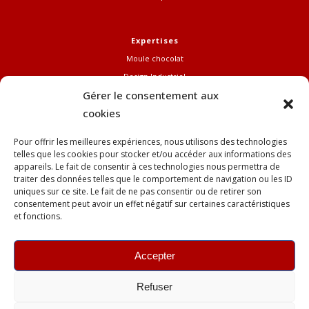
Expertises
Moule chocolat
Design Industriel
Gérer le consentement aux
FabLab Pro
cookies
Références
Pour offrir les meilleures expériences, nous utilisons des technologies
telles que les cookies pour stocker et/ou accéder aux informations des
Mail
appareils. Le fait de consentir à ces technologies nous permettra de
jean.nelson@youfactory.fr
traiter des données telles que le comportement de navigation ou les ID
uniques sur ce site. Le fait de ne pas consentir ou de retirer son
consentement peut avoir un effet négatif sur certaines caractéristiques
et fonctions.
Téléphone
+33 (0)6 99 45 96 62
Accepter
Refuser