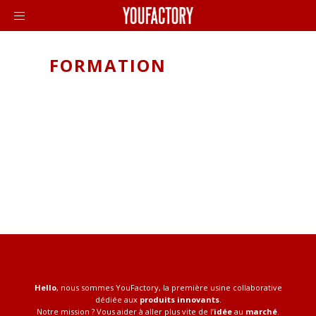
FORMATION
Hello
, nous sommes YouFactory, la première usine collaborative
dédiée aux
produits innovants
.
Notre mission ? Vous aider à aller plus vite de l’
idée
au
marché
.